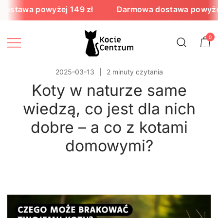
Przejdź
awa powyżej 149 zł
Darmowa dostawa powyżej 149
do
treści
0
Zadbamy o Twojego kota!
KocieCentrum.pl
2025-03-13
2 minuty czytania
Koty w naturze same
wiedzą, co jest dla nich
dobre – a co z kotami
domowymi?