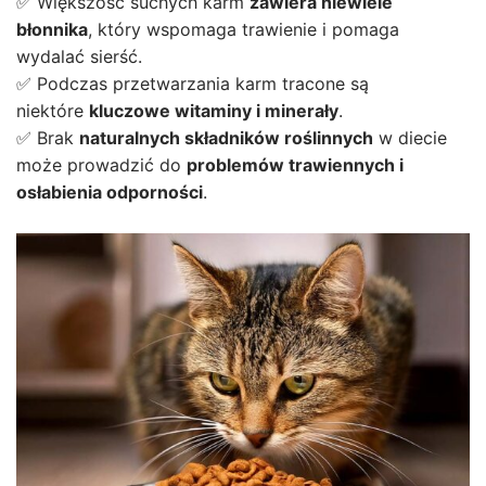
✅ Większość suchych karm
zawiera niewiele
błonnika
, który wspomaga trawienie i pomaga
wydalać sierść.
✅ Podczas przetwarzania karm tracone są
niektóre
kluczowe witaminy i minerały
.
✅ Brak
naturalnych składników roślinnych
w diecie
może prowadzić do
problemów trawiennych i
osłabienia odporności
.