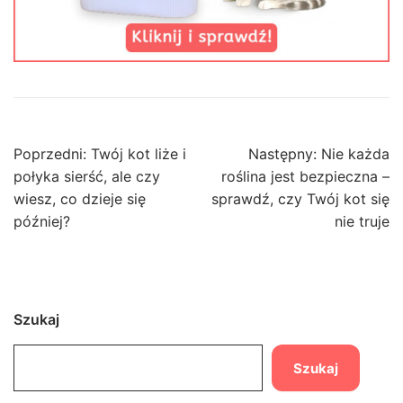
Nawigacja
Poprzedni:
Twój kot liże i
Następny:
Nie każda
wpisu
połyka sierść, ale czy
roślina jest bezpieczna –
wiesz, co dzieje się
sprawdź, czy Twój kot się
później?
nie truje
Szukaj
Szukaj