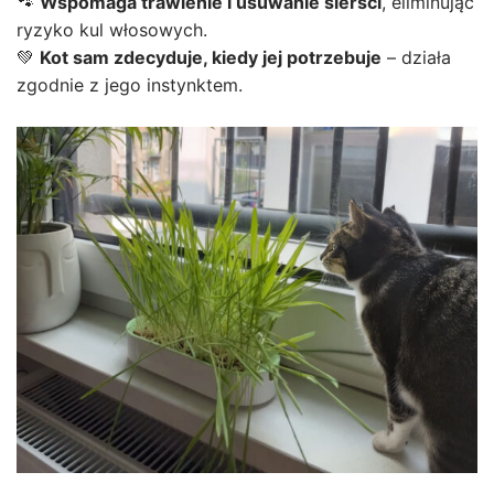
🐾
Wspomaga trawienie i usuwanie sierści
, eliminując
ryzyko kul włosowych.
💚
Kot sam zdecyduje, kiedy jej potrzebuje
– działa
zgodnie z jego instynktem.