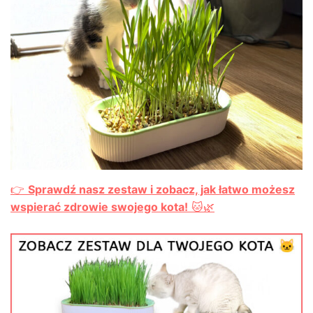
👉
Sprawdź nasz zestaw i zobacz, jak łatwo możesz
wspierać zdrowie swojego kota!
🐱🌿