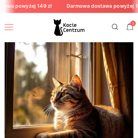
Przejdź
awa powyżej 149 zł
Darmowa dostawa powyżej 14
do
treści
0
Zadbamy o Twojego kota!
KocieCentrum.pl