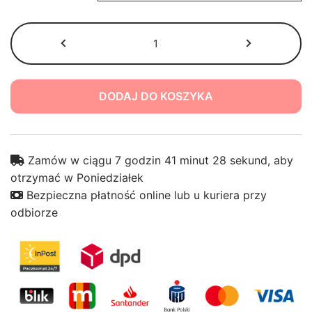
ilość
Skacząca
Ryba
dla
Psa
Zamów w ciągu 7 godzin 41 minut 27 sekund, aby
otrzymać w Poniedziałek
Bezpieczna płatność online lub u kuriera przy
odbiorze