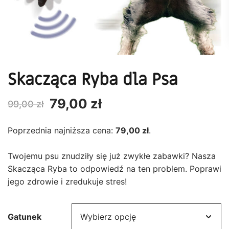
Skacząca Ryba dla Psa
Pierwotna
Aktualna
79,00
zł
99,00
zł
cena
cena
Poprzednia najniższa cena:
79,00
zł
.
wynosiła:
wynosi:
Twojemu psu znudziły się już zwykłe zabawki? Nasza
99,00 zł.
79,00 zł.
Skacząca Ryba to odpowiedź na ten problem. Poprawi
jego zdrowie i zredukuje stres!
Gatunek